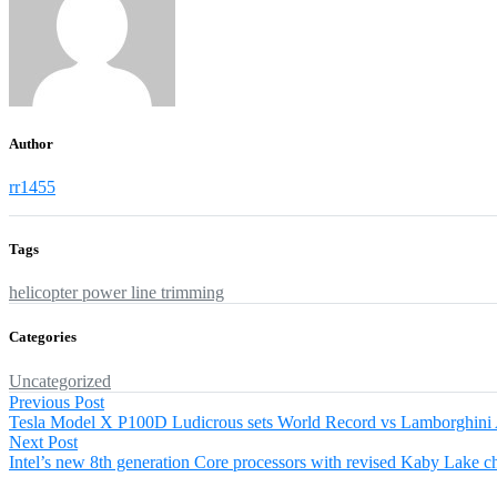
Author
rr1455
Tags
helicopter
power line trimming
Categories
Uncategorized
Post
Previous
Previous Post
post:
Tesla Model X P100D Ludicrous sets World Record vs Lamborghini
navigation
Next
Next Post
post:
Intel’s new 8th generation Core processors with revised Kaby Lake c