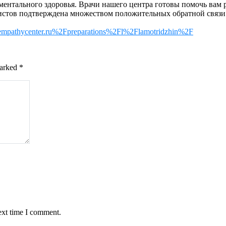
ентального здоровья. Врачи нашего центра готовы помочь вам 
тов подтверждена множеством положительных обратной связи. О
?d=empathycenter.ru%2Fpreparations%2Fl%2Flamotridzhin%2F
marked
*
ext time I comment.