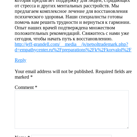
которая предлагает поддержку для людей, страдающих
от стресса и других ментальных расстройств. Мы
предлагаем комплексное лечение для восстановления
психического здоровья. Наши специалисты готовы
помочь вам решить трудности и вернуться к гармонии.
Опыт наших врачей подтверждена множеством
положительных рекомендаций. Свяжитесь с нами уже
сегодня, чтобы начать путь к восстановлению.
http://jeff-grandell.com/__media__/js/netsoltrademark.php?
d=empathycenter.ru%2Fpreparations%2Fk%2Fkorvalol%2F
Reply
Your email address will not be published.
Required fields are
marked
*
Comment
*